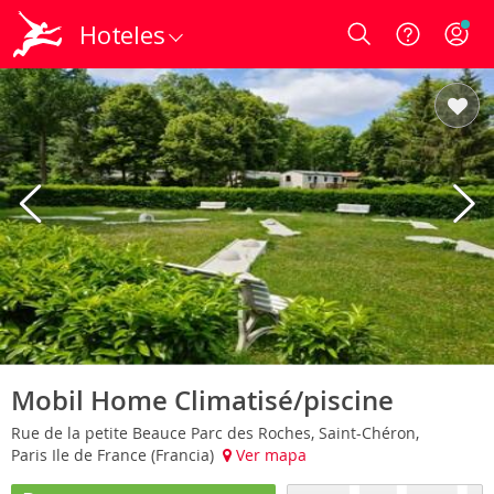
Hoteles
Login
Mobil Home Climatisé/piscine
Rue de la petite Beauce Parc des Roches, Saint-Chéron,
Paris Ile de France (Francia)
Ver mapa