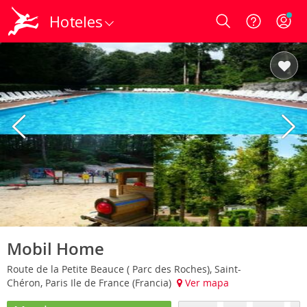
Hoteles
Login
Mobil Home
Route de la Petite Beauce ( Parc des Roches), Saint-
Chéron, Paris Ile de France (Francia)
Ver mapa