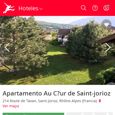
Hoteles
Login
Apartamento Au C?ur de Saint-jorioz
214 Route de Tavan, Saint-Jorioz, Rhône-Alpes (Francia)
Ver mapa