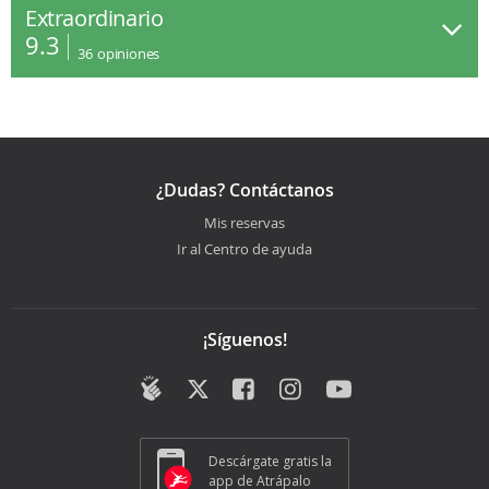
Extraordinario
9.3
36
opiniones
¿Dudas? Contáctanos
Mis reservas
Ir al Centro de ayuda
¡Síguenos!
Descárgate gratis la
app de Atrápalo