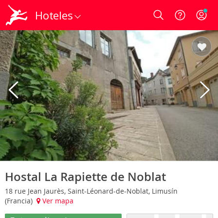
Hoteles
Login
Hostal La Rapiette de Noblat
18 rue Jean Jaurès, Saint-Léonard-de-Noblat, Limusín
(Francia)
Ver mapa