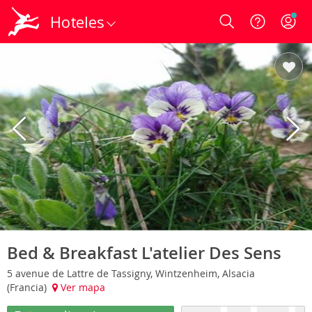
Hoteles
Login
Bed & Breakfast L'atelier Des Sens
5 avenue de Lattre de Tassigny, Wintzenheim, Alsacia
(Francia)
Ver mapa