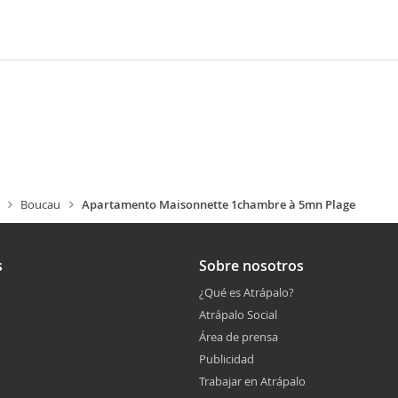
Boucau
Apartamento Maisonnette 1chambre à 5mn Plage
s
Sobre nosotros
¿Qué es Atrápalo?
Atrápalo Social
Área de prensa
Publicidad
Trabajar en Atrápalo