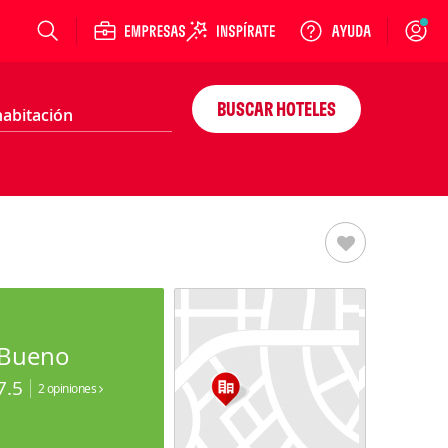
Login
BUSCAR HOTELES
Bueno
7.5
2 opiniones