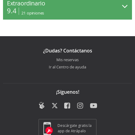
Extraordinario
9.4
21
opiniones
¿Dudas? Contáctanos
Mis reservas
Ir al Centro de ayuda
¡Síguenos!
Descárgate gratis la
app de Atrápalo