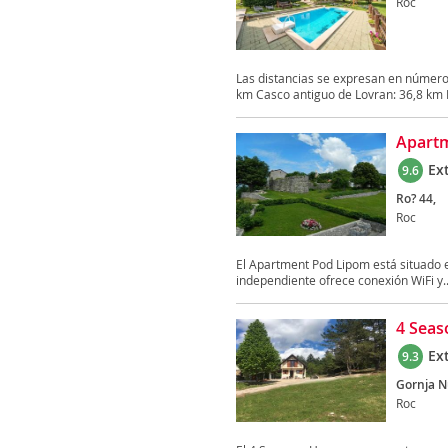
Roc
Las distancias se expresan en número
km Casco antiguo de Lovran: 36,8 km 
Apart
Ex
9.6
Ro? 44,
Roc
El Apartment Pod Lipom está situado en
independiente ofrece conexión WiFi y..
4 Seas
Ex
9.3
Gornja N
Roc