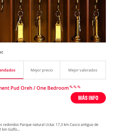
oc
endados
Mejor precio
Mejor valorados
ment Pud Oreh / One Bedroom
,
MÁS INFO
s redondos Parque natural Ucka: 17,3 km Casco antiguo de
 km Golfo...