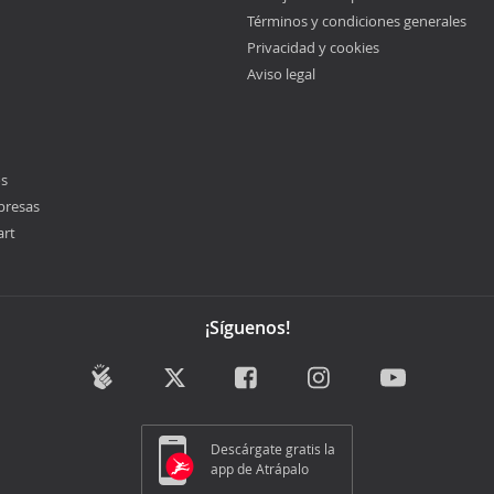
Términos y condiciones generales
Privacidad y cookies
Aviso legal
os
presas
art
¡Síguenos!
Descárgate gratis la
app de Atrápalo