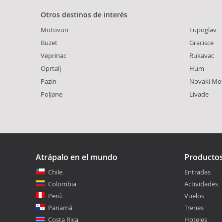
Otros destinos de interés
Motovun
Lupoglav
Buzet
Gracisce
Veprinac
Rukavac
Oprtalj
Hum
Pazin
Novaki Mo
Poljane
Livade
Atrápalo en el mundo
Producto
Chile
Entradas
Colombia
Actividades
Perú
Vuelos
Panamá
Trenes
Costa Rica
Hoteles