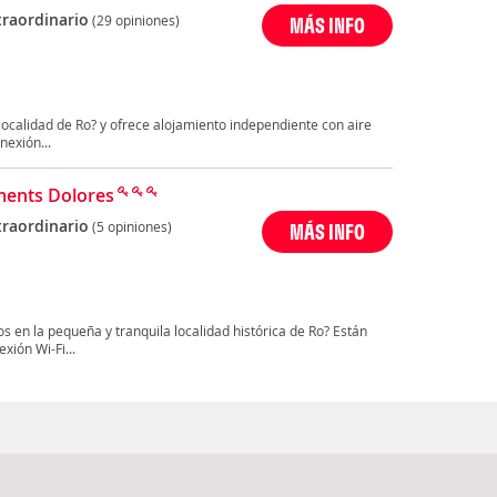
traordinario
(29 opiniones)
MÁS INFO
 localidad de Ro? y ofrece alojamiento independiente con aire
exión...
ents Dolores
traordinario
(5 opiniones)
MÁS INFO
 en la pequeña y tranquila localidad histórica de Ro? Están
xión Wi-Fi...