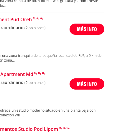
a zona remota de Ro? y ofrece WiFi gratuita y jardín Trieste
o...
ment Pud Oreh
traordinario
(2 opiniones)
MÁS INFO
 una zona tranquila de la pequeña localidad de Ro?, a 9 km de
on zona...
 Apartment Md
traordinario
(2 opiniones)
MÁS INFO
 ofrece un estudio moderno situado en una planta baja con
conexión WiFi...
mentos Studio Pod Lipom