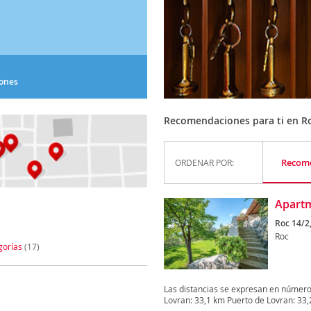
iones
Recomendaciones para ti en R
Recom
ORDENAR POR:
Apart
Roc 14/2
Roc
gorías
(17)
Las distancias se expresan en número
Lovran: 33,1 km Puerto de Lovran: 33,2