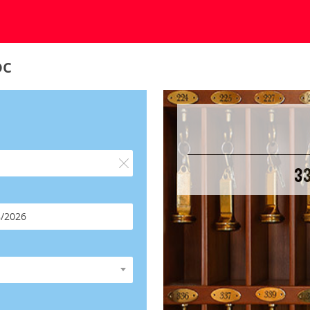
oc
33