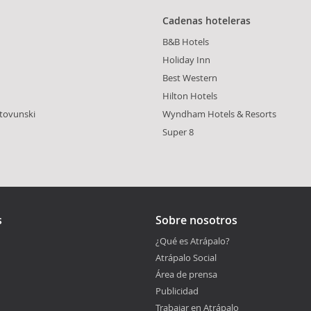
Cadenas hoteleras
B&B Hotels
Holiday Inn
Best Western
Hilton Hotels
tovunski
Wyndham Hotels & Resorts
Super 8
s
Sobre nosotros
¿Qué es Atrápalo?
Atrápalo Social
Área de prensa
Publicidad
Trabajar en Atrápalo