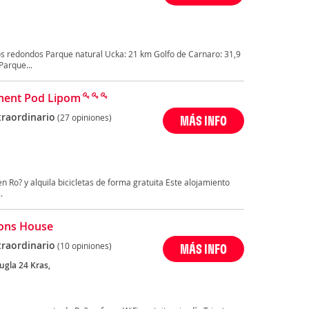
s redondos Parque natural Ucka: 21 km Golfo de Carnaro: 31,9
Parque...
ment Pod Lipom
traordinario
(27 opiniones)
MÁS INFO
 Ro? y alquila bicicletas de forma gratuita Este alojamiento
.
ons House
traordinario
(10 opiniones)
MÁS INFO
ugla 24 Kras,