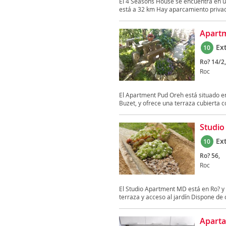
El 4 Seasons House se encuentra en un
está a 32 km Hay aparcamiento privad
Apart
Ex
10
Ro? 14/2,
Roc
El Apartment Pud Oreh está situado en
Buzet, y ofrece una terraza cubierta c
Studio
Ex
10
Ro? 56,
Roc
El Studio Apartment MD está en Ro? y
terraza y acceso al jardín Dispone de 
Aparta