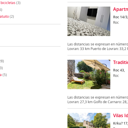
 bicicletas
(3)
Apart
6)
atuito
(2)
Roc 14/3
Roc
Las distancias se expresan en número
Lovran: 33 km Puerto de Lovran: 33,2 
28)
Tradit
3)
Roc 43,
a
(5)
Roc
Las distancias se expresan en número
Lovran: 27,3 km Golfo de Carnaro: 28,3
Vilas I
Krku? 17