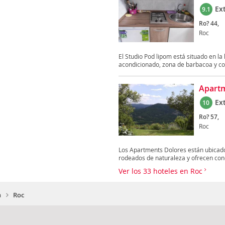
Ex
9.1
Ro? 44,
Roc
El Studio Pod lipom está situado en la
acondicionado, zona de barbacoa y con
Apartm
Ex
10
Ro? 57,
Roc
Los Apartments Dolores están ubicados
rodeados de naturaleza y ofrecen cone
Ver los 33 hoteles en Roc
a
Roc