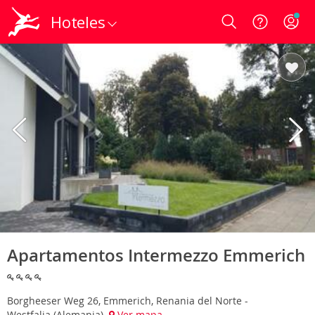
Hoteles
Login
Apartamentos Intermezzo Emmerich
Borgheeser Weg 26, Emmerich, Renania del Norte -
Westfalia (Alemania)
Ver mapa