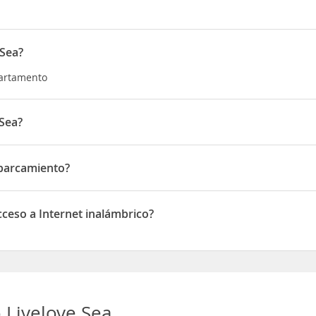
 Sea?
partamento
Sea?
Pisão, 2 4 GG
Aparcamiento?
camiento
ceso a Internet inalámbrico?
o a Internet inalámbrico
Livelove Sea