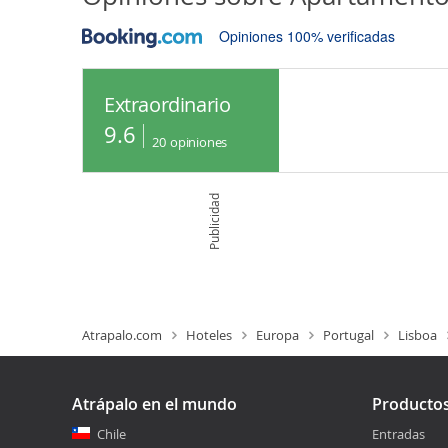
Opiniones 100% verificadas
Extraordinario
9.6
20
opiniones
Publicidad
Atrapalo.com
Hoteles
Europa
Portugal
Lisboa
Atrápalo en el mundo
Producto
Chile
Entradas