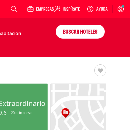
Login
BUSCAR HOTELES
Extraordinario
9.6
20 opiniones