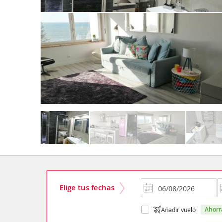
Elige tus fechas
ahor
Añadir vuelo