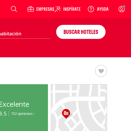
Login
BUSCAR HOTELES
Excelente
8.5
102 opiniones