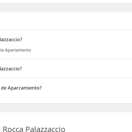
lazzaccio?
oría Apartamento
lazzaccio?
n VIA DEL PALAZZACCIO 5
o de Aparcamiento?
 Aparcamiento
Rocca Palazzaccio