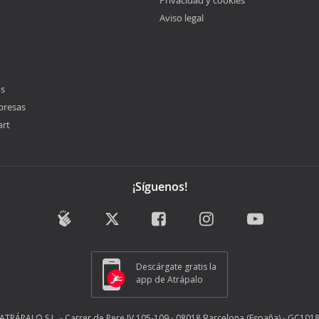
Privacidad y cookies
Aviso legal
os
presas
art
¡Síguenos!
Descárgate gratis la
app de Atrápalo
ATRÁPALO S.L. - Carrer de Pere IV 105-109 - 08018 Barcelona (España) - GC101