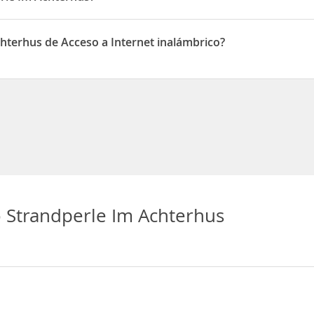
ituado en Gräfin-Theda-Straße 9 Wohnung 4
hterhus de Acceso a Internet inalámbrico?
pone de Acceso a Internet inalámbrico
 Strandperle Im Achterhus