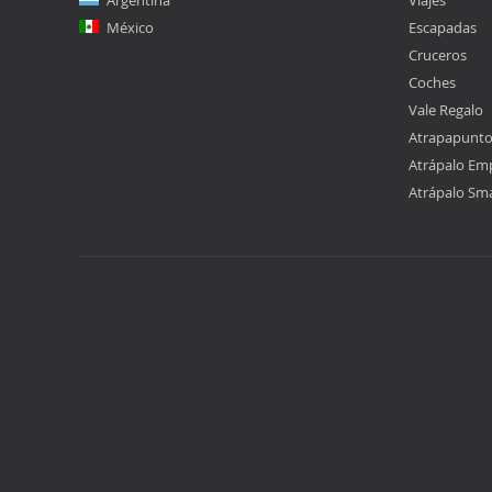
Argentina
Viajes
México
Escapadas
Cruceros
Coches
Vale Regalo
Atrapapunt
Atrápalo Em
Atrápalo Sm