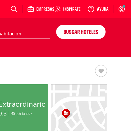
Login
BUSCAR HOTELES
Extraordinario
9.3
40 opiniones