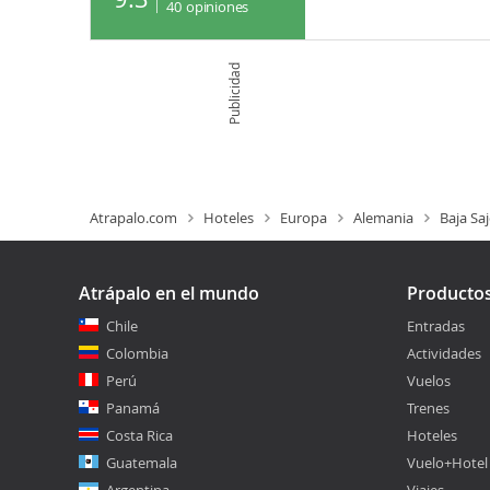
40
opiniones
Publicidad
Atrapalo.com
Hoteles
Europa
Alemania
Baja Sa
Atrápalo en el mundo
Producto
Chile
Entradas
Colombia
Actividades
Perú
Vuelos
Panamá
Trenes
Costa Rica
Hoteles
Guatemala
Vuelo+Hotel