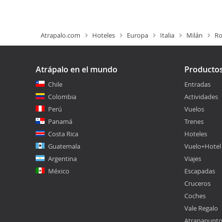
Atrapalo.com
Hoteles
Europa
Italia
Milán
Ro
Atrápalo en el mundo
Producto
Chile
Entradas
Colombia
Actividades
Perú
Vuelos
Panamá
Trenes
Costa Rica
Hoteles
Guatemala
Vuelo+Hotel
Argentina
Viajes
México
Escapadas
Cruceros
Coches
Vale Regalo
Atrapapunt