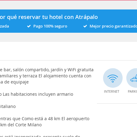
or qué reservar tu hotel con Atrápalo
izada
Pago 100% seguro
Mejor precio garantizad
 bar, salón compartido, jardín y WiFi gratuita
amiliares y terraza El alojamiento cuenta con
na de equipaje
INTERNET
PARK
io Las habitaciones incluyen armario
italiano
entras que Como está a 48 km El aeropuerto
 km del Corte Milano
es está insonorizada, presenta suelo de