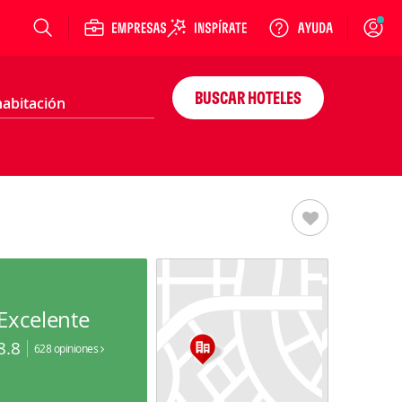
Login
BUSCAR HOTELES
Excelente
8.8
628 opiniones