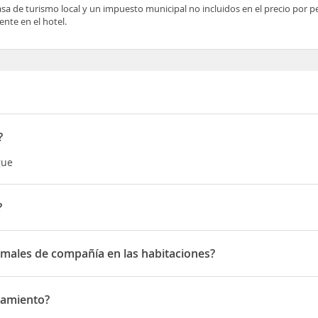
asa de turismo local y un impuesto municipal no incluidos en el precio por 
nte en el hotel.
?
gue
?
lessandro Manzoni
imales de compañía en las habitaciones?
les de compañía en las habitaciones
camiento?