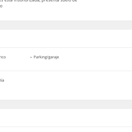
do
rico
Parking/garaje
ñía