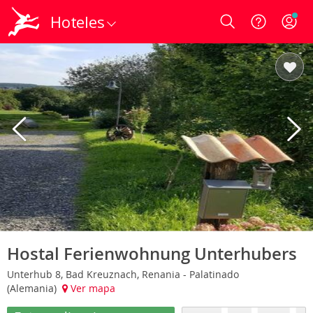
Hoteles
Login
Hostal Ferienwohnung Unterhubers
Unterhub 8, Bad Kreuznach, Renania - Palatinado
(Alemania)
Ver mapa