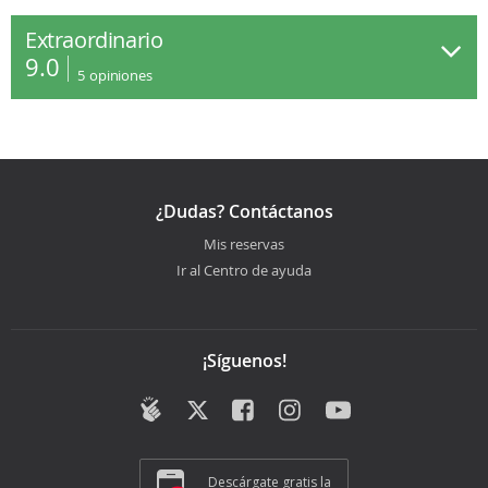
Extraordinario
9.0
5
opiniones
¿Dudas? Contáctanos
Mis reservas
Ir al Centro de ayuda
¡Síguenos!
Descárgate gratis la