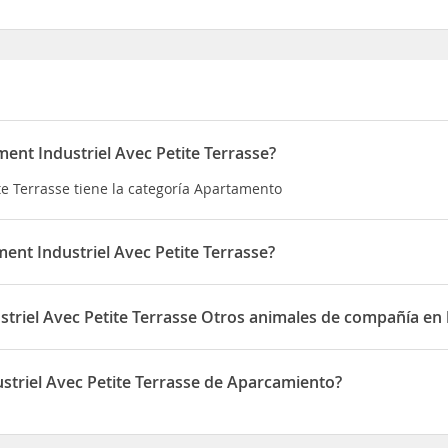
nt Industriel Avec Petite Terrasse?
e Terrasse tiene la categoría Apartamento
nt Industriel Avec Petite Terrasse?
te Terrasse está situado en Appartement n°1 80b Avenue Jean Jaur
riel Avec Petite Terrasse Otros animales de compañía en 
etite Terrasse permite Otros animales de compañía en las habitac
triel Avec Petite Terrasse de Aparcamiento?
Petite Terrasse dispone de Aparcamiento