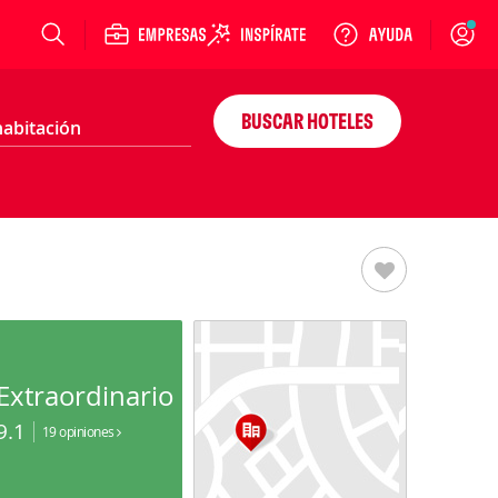
Login
BUSCAR HOTELES
Extraordinario
9.1
19 opiniones