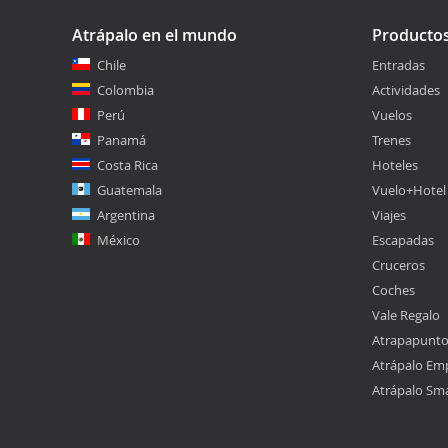
Atrápalo en el mundo
Producto
Chile
Entradas
Colombia
Actividades
Perú
Vuelos
Panamá
Trenes
Costa Rica
Hoteles
Guatemala
Vuelo+Hotel
Argentina
Viajes
México
Escapadas
Cruceros
Coches
Vale Regalo
Atrapapunt
Atrápalo Em
Atrápalo Sm