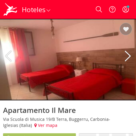
Hoteles
Login
Apartamento Il Mare
Via Scuola di Musica 19/B Terra, Buggerru, Carbonia-
Iglesias (Italia)
Ver mapa