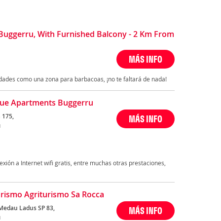
Buggerru, With Furnished Balcony - 2 Km From
MÁS INFO
ades como una zona para barbacoas, ¡no te faltará de nada!
ue Apartments Buggerru
 175,
MÁS INFO
u
ión a Internet wifi gratis, entre muchas otras prestaciones,
rismo Agriturismo Sa Rocca
 Medau Ladus SP 83,
MÁS INFO
u