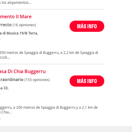
los alojamientos...
mento Il Mare
rrecto
(16 opiniones)
MÁS INFO
a di Musica 19/B Terra,
u
350 metros de Spiaggia di Buggerru, a 2,2 km de Spiaggia di
coli...
sa Di Chia Buggerru
traordinario
(155 opiniones)
MÁS INFO
a 33,
u
ggerru, a 200 metros de Spiaggia di Buggerru y a 2,1 km de
 Chia...