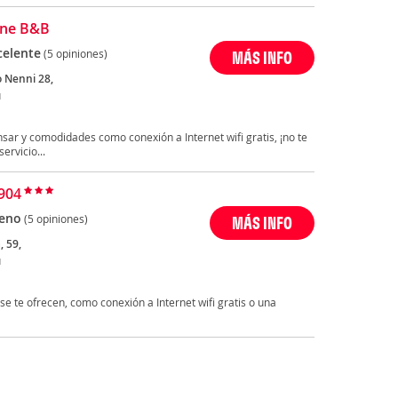
one B&B
celente
(5 opiniones)
MÁS INFO
o Nenni 28,
u
sar y comodidades como conexión a Internet wifi gratis, ¡no te
ervicio...
'904
eno
(5 opiniones)
MÁS INFO
, 59,
u
se te ofrecen, como conexión a Internet wifi gratis o una