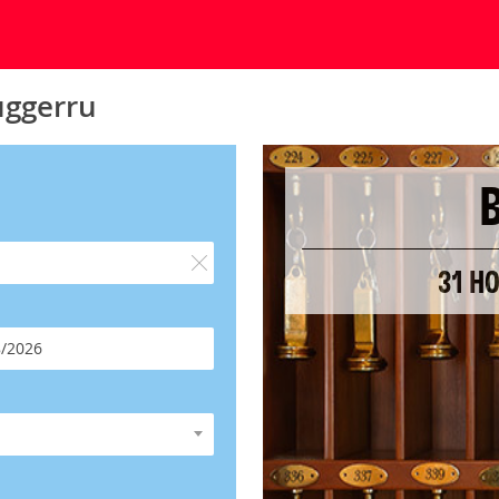
uggerru
31 H