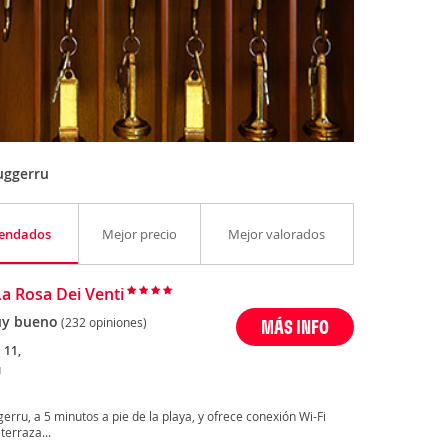
uggerru
endados
Mejor precio
Mejor valorados
La Rosa Dei Venti
y bueno
(232 opiniones)
MÁS INFO
 11,
u
erru, a 5 minutos a pie de la playa, y ofrece conexión Wi-Fi
terraza...