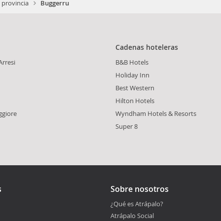
 provincia
Buggerru
Cadenas hoteleras
Arresi
B&B Hotels
Holiday Inn
Best Western
Hilton Hotels
ggiore
Wyndham Hotels & Resorts
Super 8
s
Sobre nosotros
¿Qué es Atrápalo?
Atrápalo Social