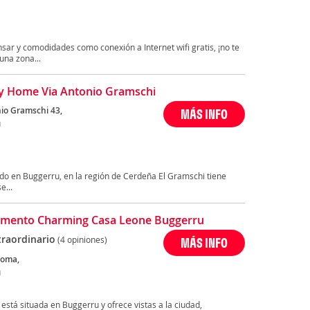
sar y comodidades como conexión a Internet wifi gratis, ¡no te
una zona...
y Home Via Antonio Gramschi
nio Gramschi 43,
MÁS INFO
u
ado en Buggerru, en la región de Cerdeña El Gramschi tiene
e...
mento Charming Casa Leone Buggerru
traordinario
(4 opiniones)
MÁS INFO
Roma,
u
tá situada en Buggerru y ofrece vistas a la ciudad,