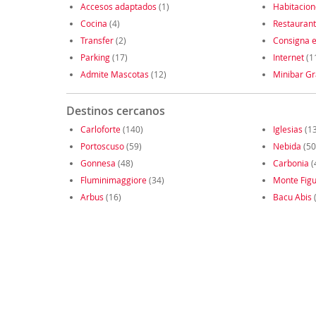
Accesos adaptados
(1)
Habitacio
Cocina
(4)
Restauran
Transfer
(2)
Consigna e
Parking
(17)
Internet
(1
Admite Mascotas
(12)
Minibar Gr
Destinos cercanos
Carloforte
(140)
Iglesias
(1
Portoscuso
(59)
Nebida
(50
Gonnesa
(48)
Carbonia
(
Fluminimaggiore
(34)
Monte Fig
Arbus
(16)
Bacu Abis