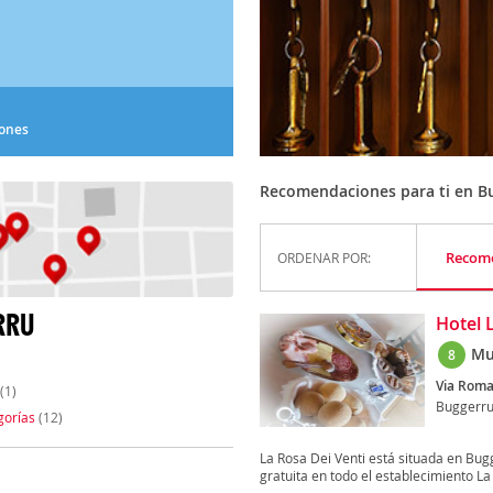
iones
Recomendaciones para ti en B
Recom
ORDENAR POR:
RRU
Hotel 
Mu
8
Via Roma
(1)
Buggerr
gorías
(12)
La Rosa Dei Venti está situada en Bugg
gratuita en todo el establecimiento La 