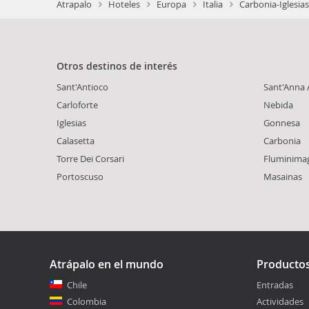
Atrapalo
Hoteles
Europa
Italia
Carbonia-Iglesias
Otros destinos de interés
Sant'Antioco
Sant'Anna 
Carloforte
Nebida
Iglesias
Gonnesa
Calasetta
Carbonia
Torre Dei Corsari
Fluminima
Portoscuso
Masainas
Atrápalo en el mundo
Producto
Chile
Entradas
Colombia
Actividades