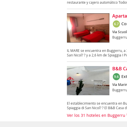
restaurante y cajero automático Todos 
Aparta
Co
6.7
Via Scuol
Buggerr
IL MARE se encuentra en Buggerru, a 
San Nicol? ? y a 2,6 km de Spiaggia I Pic
B&B Ca
Ex
9.6
Via Marin
Buggerr
El establecimiento se encuentra en Bu
Spiaggia di San Nicol? ? El B&B Casa di
Ver los 31 hoteles en Buggerru