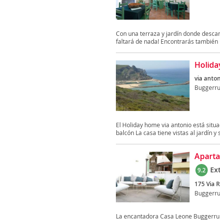
Con una terraza y jardín donde descan
faltará de nada! Encontrarás también 
Holida
via anto
Buggerr
El Holiday home via antonio está situ
balcón La casa tiene vistas al jardín y s
Aparta
Ex
9.2
175 Via 
Buggerr
La encantadora Casa Leone Buggerru es