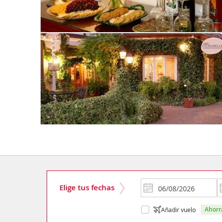
Elige tus fechas
ahor
Añadir vuelo