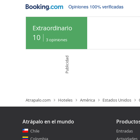
Opiniones 100% verificadas
Extraordinario
10
3
opiniones
Publicidad
Atrapalo.com
Hoteles
América
Estados Unidos
Atrápalo en el mundo
Producto
Chile
Entradas
Colombia
Actividades