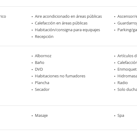
rico
Aire acondicionado en áreas públicas
Ascensor/
Calefacción en áreas públicas
Guardarro
Habitación/consigna para equipajes
Parking/ga
Recepción
Albornoz
Artículos 
Baño
Calefacció
DVD
Enmoquet
Habitaciones no fumadores
Hidromasa
Plancha
Radio
Secador
Solo duch
Masaje
Spa