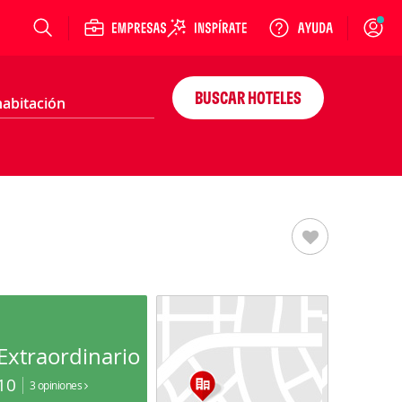
Login
BUSCAR HOTELES
Extraordinario
10
3 opiniones