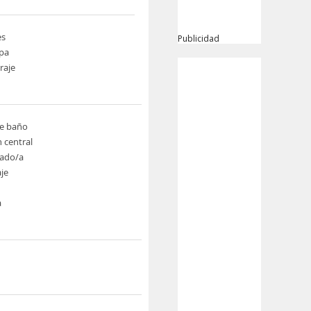
es
Publicidad
pa
raje
de baño
n central
ado/a
je
a