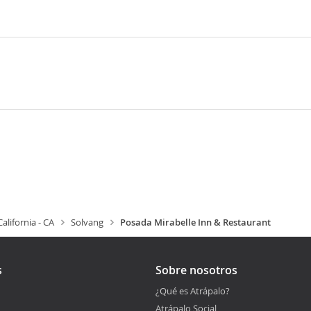
California - CA
Solvang
Posada Mirabelle Inn & Restaurant
s
Sobre nosotros
¿Qué es Atrápalo?
Atrápalo Social