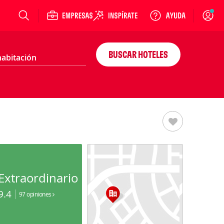
Login
BUSCAR HOTELES
Extraordinario
9.4
97 opiniones