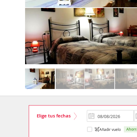
Elige tus fechas
ahor
Añadir vuelo