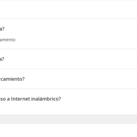
a?
rtamento
a?
Mottarone
rcamiento?
iento
o a Internet inalámbrico?
 Internet inalámbrico