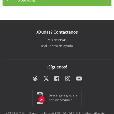
5
opiniones
¿Dudas? Contáctanos
Mis reservas
Ir al Centro de ayuda
¡Síguenos!
Descárgate gratis la
app de Atrápalo
ATRÁPALO S.L. - Carrer de Pere IV 105-109 - 08018 Barcelona (España) -