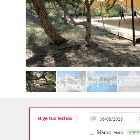
Elige tus fechas
ahor
Añadir vuelo