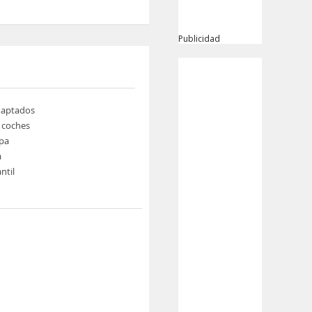
Publicidad
daptados
e coches
pa
a
ntil