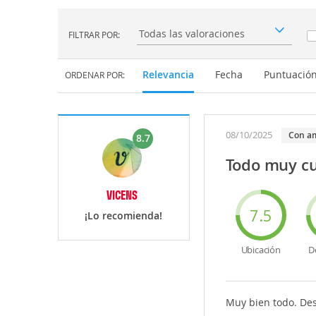
FILTRAR POR:
Filtrar por:
Relevancia
Fecha
Puntuació
ORDENAR POR:
08/10/2025
con a
8.7
Todo muy cu
VICENS
7.5
¡Lo recomienda!
Ubicación
D
Muy bien todo. Des