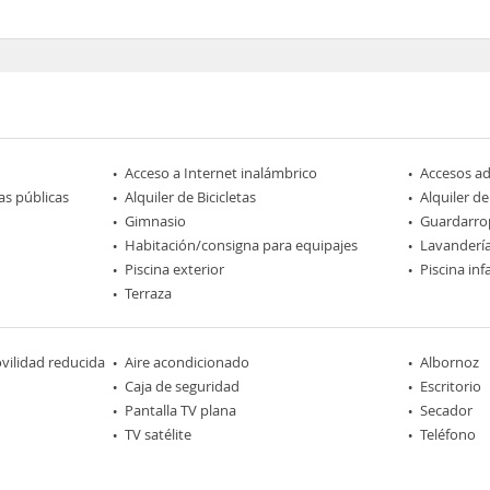
Acceso a Internet inalámbrico
Accesos a
as públicas
Alquiler de Bicicletas
Alquiler d
Gimnasio
Guardarro
Habitación/consigna para equipajes
Lavanderí
Piscina exterior
Piscina infa
Terraza
ilidad reducida
Aire acondicionado
Albornoz
Caja de seguridad
Escritorio
Pantalla TV plana
Secador
TV satélite
Teléfono