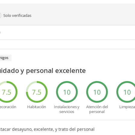
Solo verificadas
n
migos
idado y personal excelente
7.5
7.5
10
10
10
ecoración
Habitación
Instalaciones y
Atención del
Limpieza
servicios
personal
tacar desayuno, excelente, y trato del personal