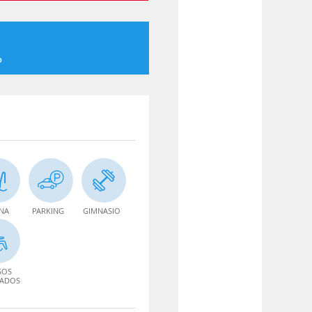
o
INA
PARKING
GIMNASIO
SOS
TADOS