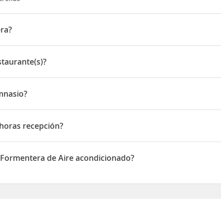
ra?
 Marí 50
taurante(s)?
ante(s)
mnasio?
io
 horas recepción?
as recepción
l Formentera de Aire acondicionado?
 disponen de Aire acondicionado