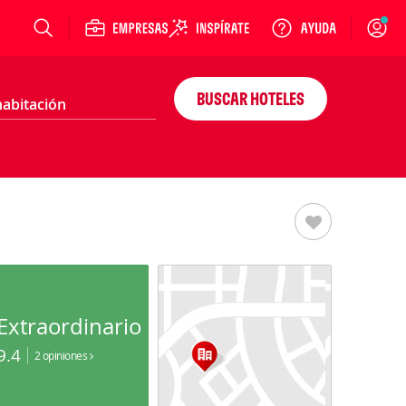
Login
BUSCAR HOTELES
Extraordinario
9.4
2 opiniones