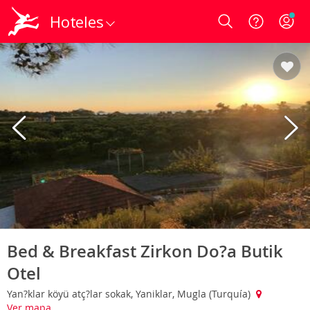
Hoteles
Login
Bed & Breakfast Zirkon Do?a Butik
Otel
Yan?klar köyü atç?lar sokak, Yaniklar, Mugla (Turquía)
Ver mapa