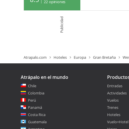
22
opiniones
Publicidad
Atrapalo.com
Hoteles
Europa
Gran Bretaña
Wes
Atrápalo en el mundo
Producto
Chile
Entradas
Colombia
Actividades
Perú
Vuelos
Panamá
Trenes
Costa Rica
Hoteles
Guatemala
Vuelo+Hotel