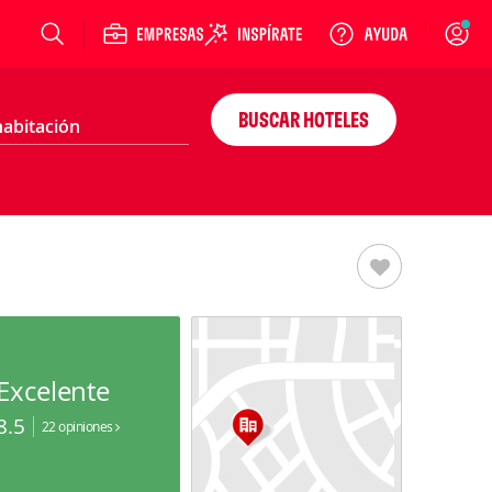
Login
BUSCAR HOTELES
Excelente
8.5
22 opiniones