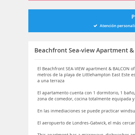
P
Atención personal
Beachfront Sea-view Apartment &
El Beachfront SEA-VIEW apartment & BALCON ofr
metros de la playa de Littlehampton East Este es
a una terraza
El apartamento cuenta con 1 dormitorio, 1 baño, 
zona de comedor, cocina totalmente equipada y b
En las inmediaciones se puede practicar windsu
El aeropuerto de Londres-Gatwick, el más cerca
This apartment has a microwave, dishwasher a