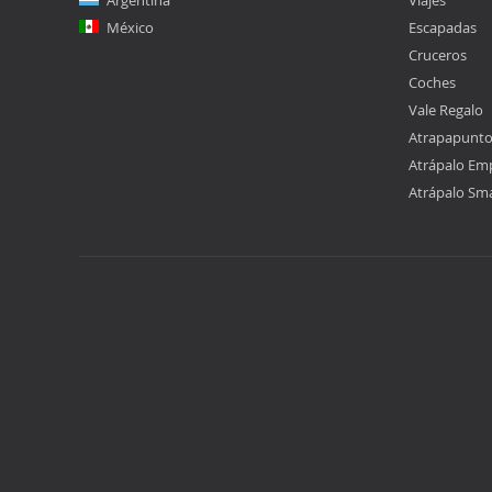
Argentina
Viajes
México
Escapadas
Cruceros
Coches
Vale Regalo
Atrapapunt
Atrápalo Em
Atrápalo Sm