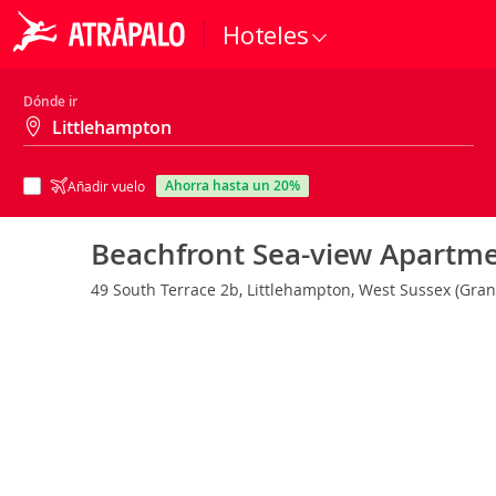
Hoteles
Dónde ir
ahorra hasta un 20%
Añadir vuelo
Beachfront Sea-view Apartm
49 South Terrace 2b, Littlehampton, West Sussex (Gra