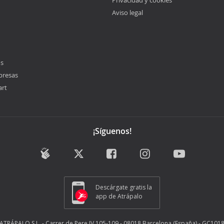
Privacidad y cookies
Aviso legal
os
presas
art
¡Síguenos!
Descárgate gratis la
app de Atrápalo
ATRÁPALO S.L. - Carrer de Pere IV 105-109 - 08018 Barcelona (España) - GC101