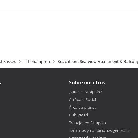
t Sussex
Littlehampton
Beachfront Sea-view Apartment & Balcon
s
Sobre nosotros
¿Qué es Atrápalo?
Atrápalo Social
Área de prensa
Publicidad
Trabajar en Atrápalo
Términos y condiciones generales