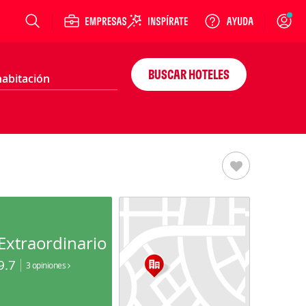
Login
BUSCAR HOTELES
Extraordinario
9.7
3 opiniones