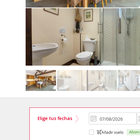
Elige tus fechas
ahor
Añadir vuelo