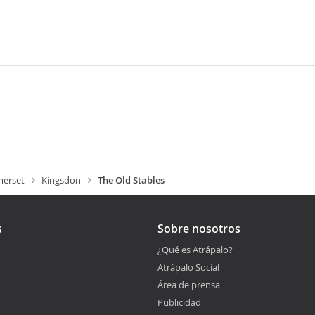
erset
Kingsdon
The Old Stables
s
Sobre nosotros
¿Qué es Atrápalo?
Atrápalo Social
Área de prensa
Publicidad