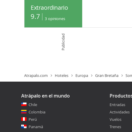
Extraordinario
9.7
3
opiniones
Publicidad
Atrapalo.com
Hoteles
Europa
Gran Bretaña
Som
Atrápalo en el mundo
Producto
Chile
Entradas
Colombia
Actividades
Perú
Vuelos
Panamá
Trenes