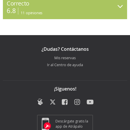
Correcto
6.8
11
opiniones
¿Dudas? Contáctanos
Mis reservas
Ir al Centro de ayuda
¡Síguenos!
Descárgate gratis la
app de Atrápalo