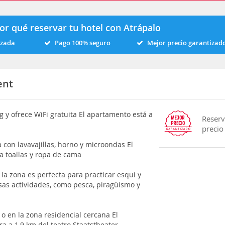
or qué reservar tu hotel con Atrápalo
izada
Pago 100% seguro
Mejor precio garantizad
ent
y ofrece WiFi gratuita El apartamento está a
Reserv
precio
 con lavavajillas, horno y microondas El
 toallas y ropa de cama
la zona es perfecta para practicar esquí y
sas actividades, como pesca, piragüismo y
o en la zona residencial cercana El
 a 1,9 km del teatro Staatstheater