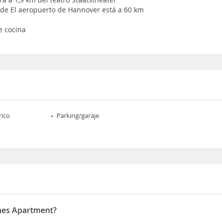
ode El aeropuerto de Hannover está a 60 km
e cocina
rico
Parking/garaje
ahes Apartment?