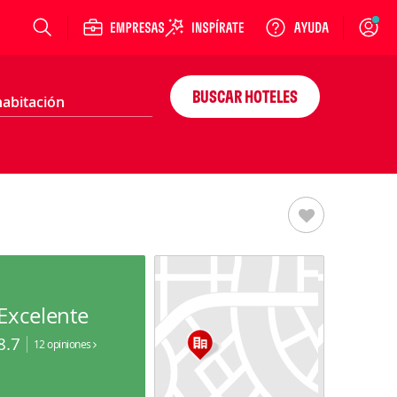
Login
BUSCAR HOTELES
Excelente
8.7
12 opiniones