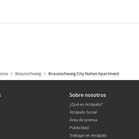
jonia
Braunschweig
Braunschweig City Nahes Apartment
s
Sobre nosotros
¿Qué es Atrápalo?
Atrápalo Social
Área de prensa
Publicidad
Trabajar en Atrápalo