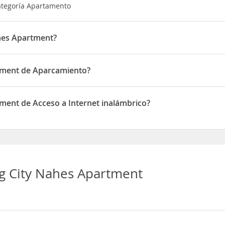
ategoría Apartamento
hes Apartment?
o en Laffertstrasse 6; 1. Etage
tment de Aparcamiento?
ne de Aparcamiento
ment de Acceso a Internet inalámbrico?
e de Acceso a Internet inalámbrico
g City Nahes Apartment