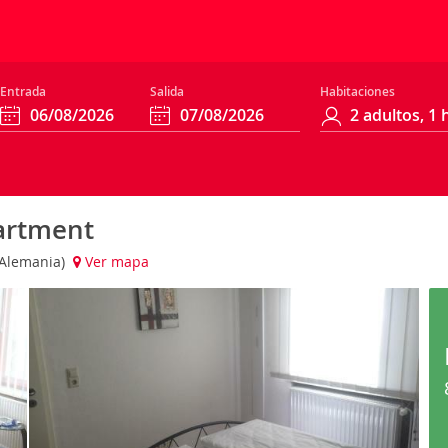
Entrada
Salida
Habitaciones
artment
 (Alemania)
Ver mapa