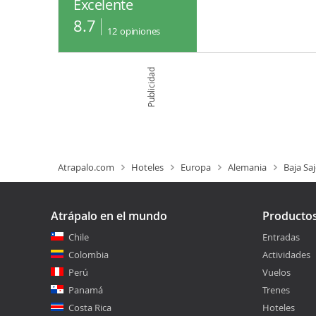
Excelente
8.7
12
opiniones
Publicidad
Atrapalo.com
Hoteles
Europa
Alemania
Baja Sa
Atrápalo en el mundo
Producto
Chile
Entradas
Colombia
Actividades
Perú
Vuelos
Panamá
Trenes
Costa Rica
Hoteles