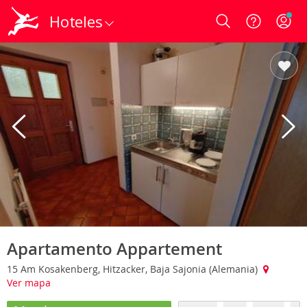
Hoteles
Login
Apartamento Appartement
15 Am Kosakenberg, Hitzacker, Baja Sajonia (Alemania)
Ver mapa