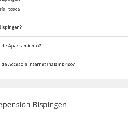
oría Posada
Bispingen?
n Soltauer Straße 2
n de Aparcamiento?
e Aparcamiento
 de Acceso a Internet inalámbrico?
Acceso a Internet inalámbrico
epension Bispingen