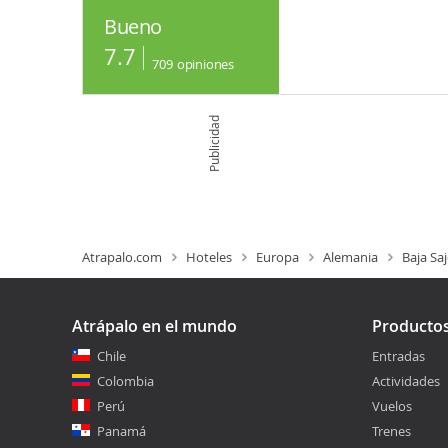
Bueno
7.7
709
opiniones
Publicidad
Atrapalo.com
Hoteles
Europa
Alemania
Baja Sa
Atrápalo en el mundo
Producto
Chile
Entradas
Colombia
Actividades
Perú
Vuelos
Panamá
Trenes