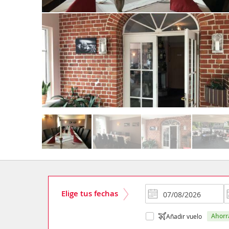
Elige tus fechas
ahor
Añadir vuelo