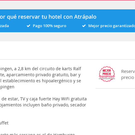
or qué reservar tu hotel con Atrápalo
izada
Pago 100% seguro
Mejor precio garantizad
gen, a 2,8 km del circuito de karts Ralf
Reserv
e, aparcamiento privado gratuito, bar y
precio
El establecimiento es hipoalergénico y se
spingen
e estar, TV y caja fuerte Hay WiFi gratuita
lojamientos incluyen baño privado, secador
uffet
uerto más cercano es el de Hamburgo,