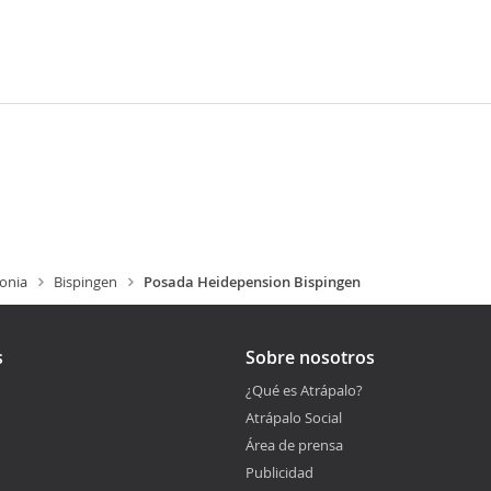
jonia
Bispingen
Posada Heidepension Bispingen
s
Sobre nosotros
¿Qué es Atrápalo?
Atrápalo Social
Área de prensa
Publicidad