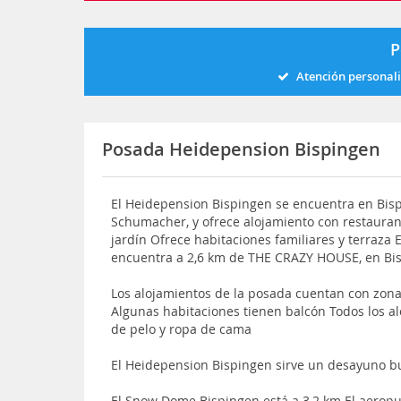
P
Atención personal
Posada Heidepension Bispingen
El Heidepension Bispingen se encuentra en Bispin
Schumacher, y ofrece alojamiento con restaurant
jardín Ofrece habitaciones familiares y terraza 
encuentra a 2,6 km de THE CRAZY HOUSE, en Bi
Los alojamientos de la posada cuentan con zona d
Algunas habitaciones tienen balcón Todos los a
de pelo y ropa de cama
El Heidepension Bispingen sirve un desayuno b
El Snow Dome Bispingen está a 3,2 km El aerop