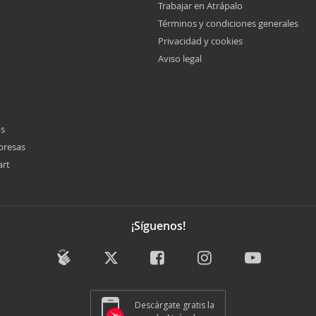
Trabajar en Atrápalo
Términos y condiciones generales
Privacidad y cookies
Aviso legal
os
presas
art
¡Síguenos!
Descárgate gratis la