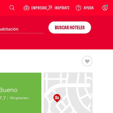
Login
BUSCAR HOTELES
Bueno
7.7
709 opiniones