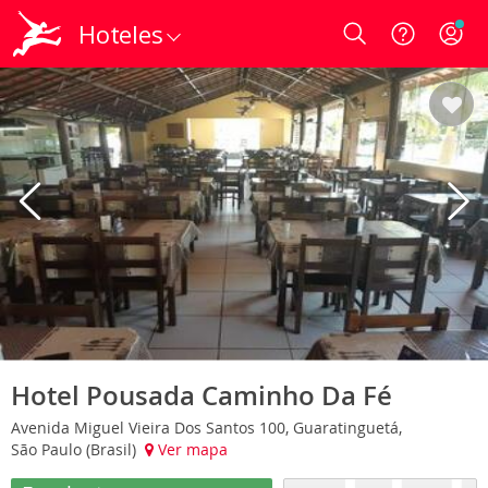
Hoteles
Login
Hotel Pousada Caminho Da Fé
Avenida Miguel Vieira Dos Santos 100, Guaratinguetá,
São Paulo (Brasil)
Ver mapa