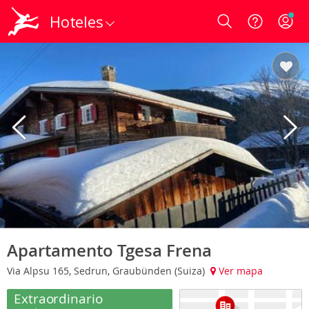
Hoteles
Login
Apartamento Tgesa Frena
Via Alpsu 165, Sedrun, Graubünden (Suiza)
Ver mapa
Extraordinario