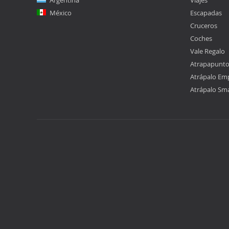
Argentina
Viajes
México
Escapadas
Cruceros
Coches
Vale Regalo
Atrapapunt
Atrápalo Em
Atrápalo Sm