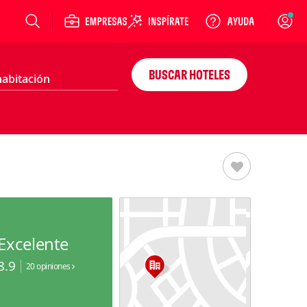
Login
BUSCAR HOTELES
Excelente
8.9
20 opiniones