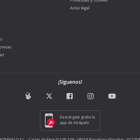
Privacidad y cookies
Aviso legal
os
presas
art
¡Síguenos!
Descárgate gratis la
app de Atrápalo
ATRÁPALO S.L. - Carrer de Pere IV 105-109 - 08018 Barcelona (España) - GC101