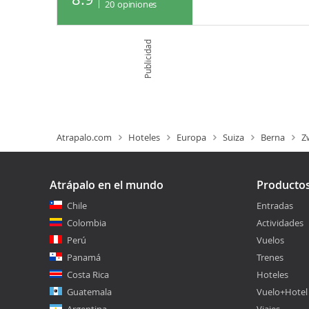
20
opiniones
Publicidad
Atrapalo.com
Hoteles
Europa
Suiza
Berna
Z
Atrápalo en el mundo
Producto
Chile
Entradas
Colombia
Actividades
Perú
Vuelos
Panamá
Trenes
Costa Rica
Hoteles
Guatemala
Vuelo+Hotel