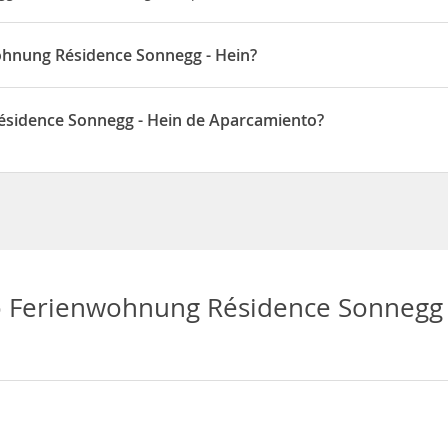
hnung Résidence Sonnegg - Hein?
g - Hein está situado en 19 Moosmattenstrasse EG
sidence Sonnegg - Hein de Aparcamiento?
nnegg - Hein dispone de Aparcamiento
 Ferienwohnung Résidence Sonnegg 