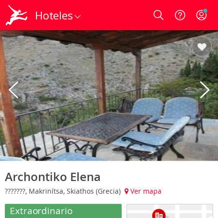
Hoteles
Login
Archontiko Elena
???????, Makrinítsa, Skiathos (Grecia)
Ver mapa
Extraordinario