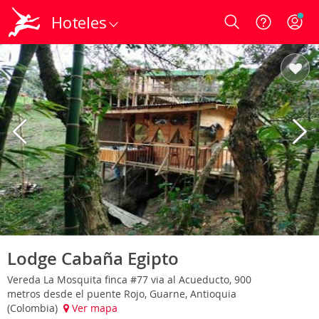
Hoteles
Login
Lodge Cabaña Egipto
Vereda La Mosquita finca #77 via al Acueducto, 900
metros desde el puente Rojo, Guarne, Antioquia
(Colombia)
Ver mapa