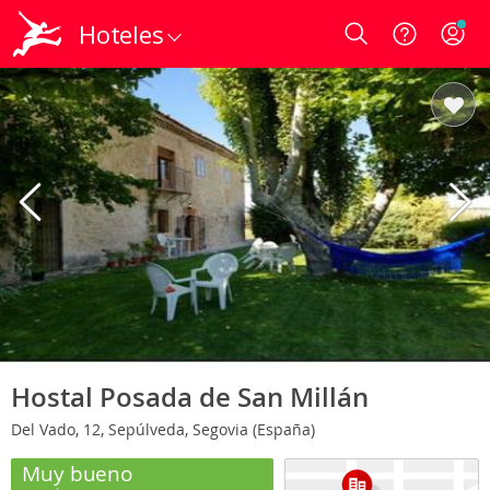
Hoteles
Login
Hostal Posada de San Millán
Del Vado, 12, Sepúlveda, Segovia (España)
Muy bueno