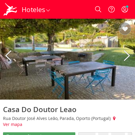
Hoteles
Login
Casa Do Doutor Leao
Rua Doutor José Alves Leão, Parada, Oporto (Portugal)
Ver mapa