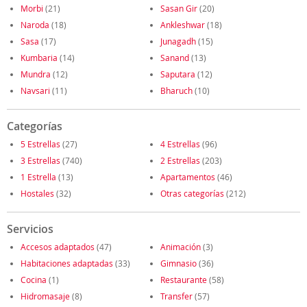
Morbi
(21)
Sasan Gir
(20)
Naroda
(18)
Ankleshwar
(18)
Sasa
(17)
Junagadh
(15)
Kumbaria
(14)
Sanand
(13)
Mundra
(12)
Saputara
(12)
Navsari
(11)
Bharuch
(10)
Categorías
5 Estrellas
(27)
4 Estrellas
(96)
3 Estrellas
(740)
2 Estrellas
(203)
1 Estrella
(13)
Apartamentos
(46)
Hostales
(32)
Otras categorías
(212)
Servicios
Accesos adaptados
(47)
Animación
(3)
Habitaciones adaptadas
(33)
Gimnasio
(36)
Cocina
(1)
Restaurante
(58)
Hidromasaje
(8)
Transfer
(57)