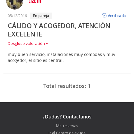
LIZETH
Opinión
Verificada
05/12/2016
en pareja
CÁLIDO Y ACOGEDOR, ATENCIÓN
EXCELENTE
Desglose valoración
muy buen servicio, instalaciones muy cómodas y muy
acogedor, el sitio es central.
Total resultados:
1
¿Dudas? Contáctanos
Mis reservas
Ir al Centro de ayuda