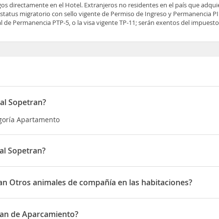
os directamente en el Hotel. Extranjeros no residentes en el país que adqu
tatus migratorio con sello vigente de Permiso de Ingreso y Permanencia PIP
 de Permanencia PTP-5, o la visa vigente TP-11; serán exentos del impuesto 
al Sopetran?
egoría Apartamento
al Sopetran?
en 14-30 Calle 9
an Otros animales de compañía en las habitaciones?
Otros animales de compañía en las habitaciones
ran de Aparcamiento?