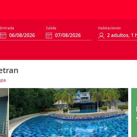
Entrada
Salida
Habitaciones
etran
apa