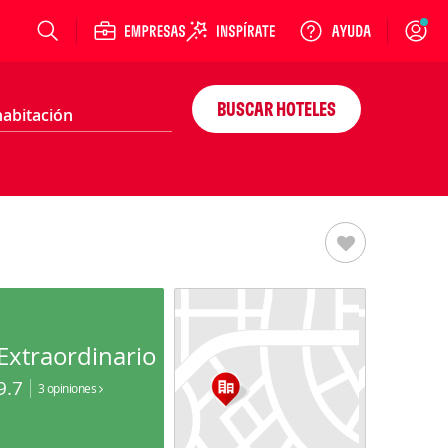
Login
BUSCAR HOTELES
Extraordinario
9.7
3 opiniones