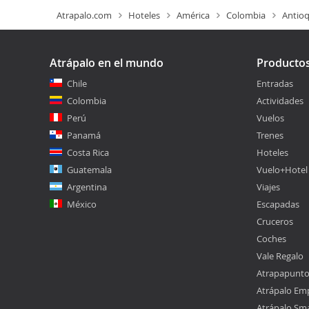
Atrapalo.com
Hoteles
América
Colombia
Antioq
Atrápalo en el mundo
Producto
Chile
Entradas
Colombia
Actividades
Perú
Vuelos
Panamá
Trenes
Costa Rica
Hoteles
Guatemala
Vuelo+Hotel
Argentina
Viajes
México
Escapadas
Cruceros
Coches
Vale Regalo
Atrapapunt
Atrápalo Em
Atrápalo Sm