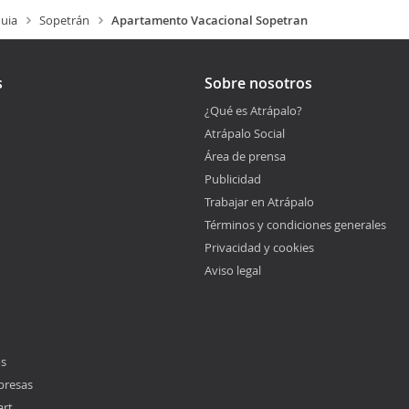
uia
Sopetrán
Apartamento Vacacional Sopetran
s
Sobre nosotros
¿Qué es Atrápalo?
Atrápalo Social
Área de prensa
Publicidad
Trabajar en Atrápalo
Términos y condiciones generales
Privacidad y cookies
Aviso legal
os
presas
art