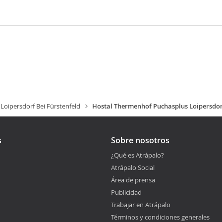
Loipersdorf Bei Fürstenfeld
Hostal Thermenhof Puchasplus Loipersdo
s
Sobre nosotros
¿Qué es Atrápalo?
Atrápalo Social
Área de prensa
Publicidad
Trabajar en Atrápalo
Términos y condiciones generales