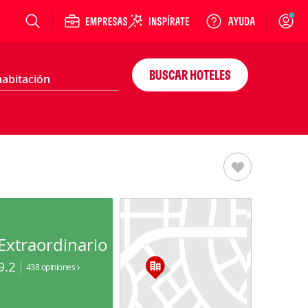
Login
BUSCAR HOTELES
Extraordinario
9.2
438 opiniones