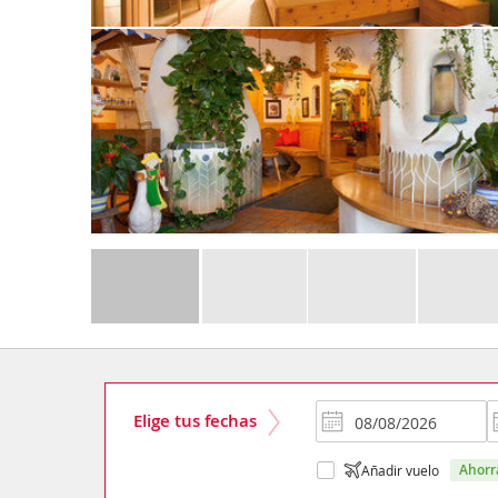
Elige tus fechas
ahor
Añadir vuelo