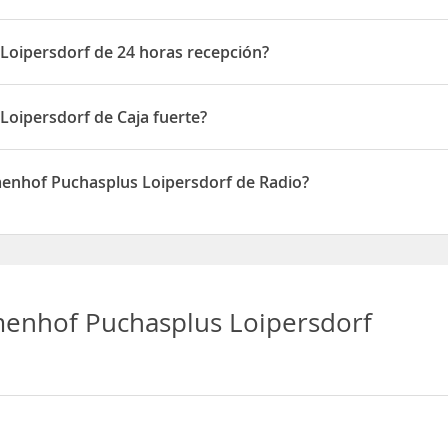
 dispone de Gimnasio
Loipersdorf de 24 horas recepción?
 dispone de 24 horas recepción
Loipersdorf de Caja fuerte?
dispone de Caja fuerte
menhof Puchasplus Loipersdorf de Radio?
asplus Loipersdorf disponen de Radio
menhof Puchasplus Loipersdorf