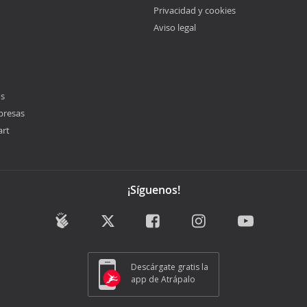
Privacidad y cookies
Aviso legal
os
presas
art
¡Síguenos!
Descárgate gratis la
app de Atrápalo