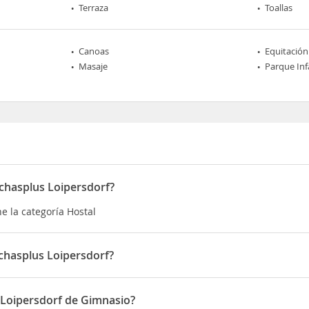
Terraza
Toallas
Canoas
Equitación
Masaje
Parque Inf
chasplus Loipersdorf?
e la categoría Hostal
chasplus Loipersdorf?
á situado en Grieselstein-Schaufelberg 48
 Loipersdorf de Gimnasio?