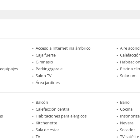
Acceso a Internet inalámbrico
Aire acond
Caja fuerte
Calefacció
Gimnasio
Habitacio
 equipajes
Parking/garaje
Piscina cl
Salon TV
Solarium
Área jardines
Balcón
Baño
Calefacción central
Cocina
es
Habitaciones para alergicos
Insonoriza
Kitchenette
Nevera
Sala de estar
Secador
TV
TV satélite