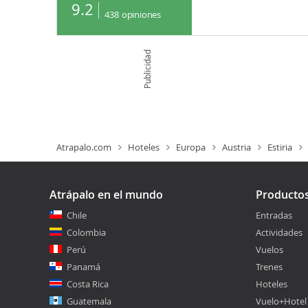
9.2
438
opiniones
Publicidad
Atrapalo.com
Hoteles
Europa
Austria
Estiria
Atrápalo en el mundo
Producto
Chile
Entradas
Colombia
Actividades
Perú
Vuelos
Panamá
Trenes
Costa Rica
Hoteles
Guatemala
Vuelo+Hotel