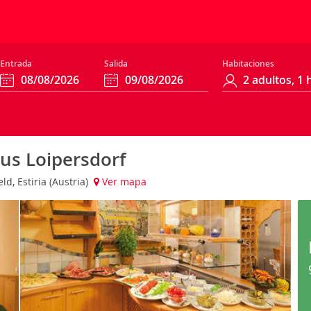
Entrada
Salida
Habitaciones
us Loipersdorf
ld, Estiria (Austria)
Ver mapa