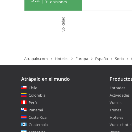
31
opiniones
Publicidad
Atrapalo.com
Hoteles
Europa
España
Soria
Atrápalo en el mundo
Producto
Chile
Entradas
Colombia
Actividades
Perú
Vuelos
Panamá
Trenes
Costa Rica
Hoteles
Guatemala
Vuelo+Hotel