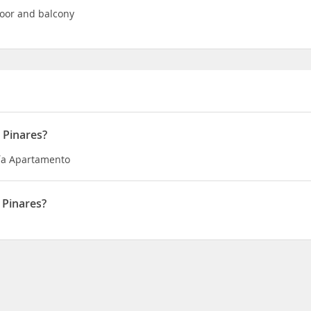
loor and balcony
 Pinares?
ría Apartamento
 Pinares?
 30 Avenida Constitución