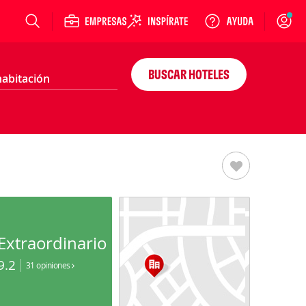
Login
BUSCAR HOTELES
Extraordinario
9.2
31 opiniones