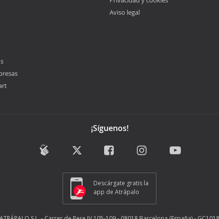
Privacidad y cookies
Aviso legal
os
presas
art
¡Síguenos!
Descárgate gratis la
app de Atrápalo
ATRÁPALO S.L. - Carrer de Pere IV 105-109 - 08018 Barcelona (España) - GC101