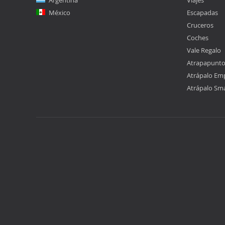
Argentina
Viajes
México
Escapadas
Cruceros
Coches
Vale Regalo
Atrapapunt
Atrápalo Em
Atrápalo Sm