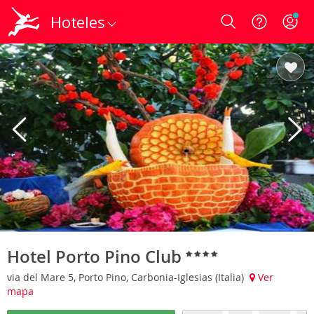
Hoteles
Login
Hotel Porto Pino Club
via del Mare 5, Porto Pino, Carbonia-Iglesias (Italia)
Ver
mapa