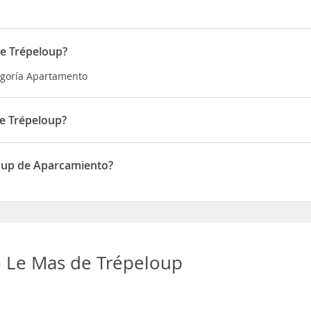
e Trépeloup?
egoría Apartamento
e Trépeloup?
o en 649A Chemin de Trepeloup
oup de Aparcamiento?
 de Aparcamiento
 Le Mas de Trépeloup