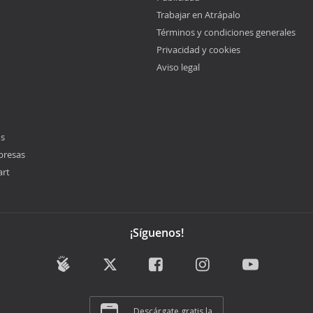
Trabajar en Atrápalo
Términos y condiciones generales
Privacidad y cookies
Aviso legal
os
presas
art
¡Síguenos!
Descárgate gratis la