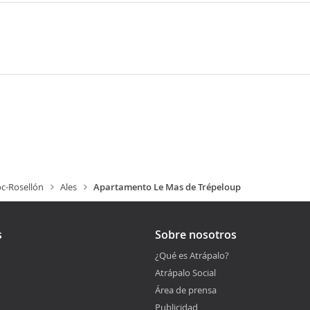
c-Rosellón
Ales
Apartamento Le Mas de Trépeloup
s
Sobre nosotros
¿Qué es Atrápalo?
Atrápalo Social
Área de prensa
Publicidad