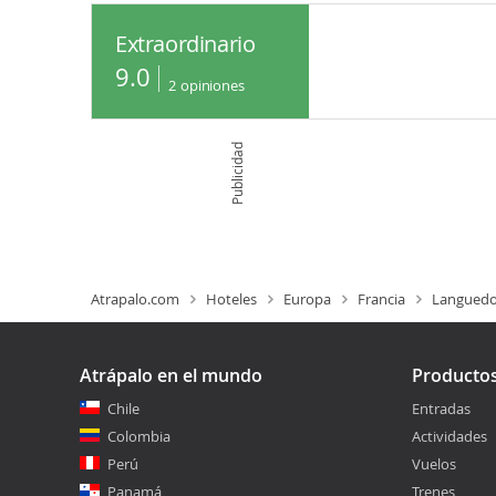
Extraordinario
9.0
2
opiniones
Publicidad
Atrapalo.com
Hoteles
Europa
Francia
Languedo
Atrápalo en el mundo
Producto
Chile
Entradas
Colombia
Actividades
Perú
Vuelos
Panamá
Trenes