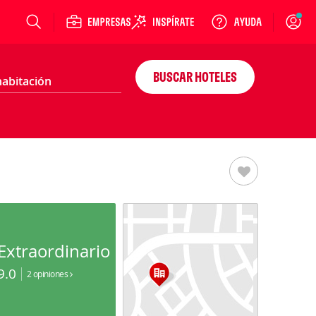
Login
BUSCAR HOTELES
Extraordinario
9.0
2 opiniones