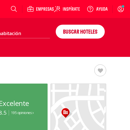
Login
BUSCAR HOTELES
Excelente
8.5
195 opiniones