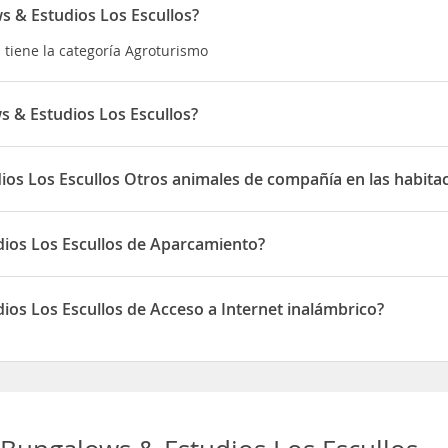
s & Estudios Los Escullos?
 tiene la categoría Agroturismo
 & Estudios Los Escullos?
está situado en finca la nuria
os Los Escullos Otros animales de compañía en las habita
llos permite Otros animales de compañía en las habitaciones
ios Los Escullos de Aparcamiento?
ullos dispone de Aparcamiento
os Los Escullos de Acceso a Internet inalámbrico?
llos dispone de Acceso a Internet inalámbrico