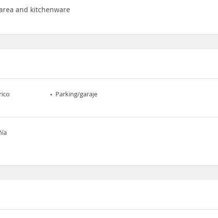
 area and kitchenware
rico
Parking/garaje
ñía