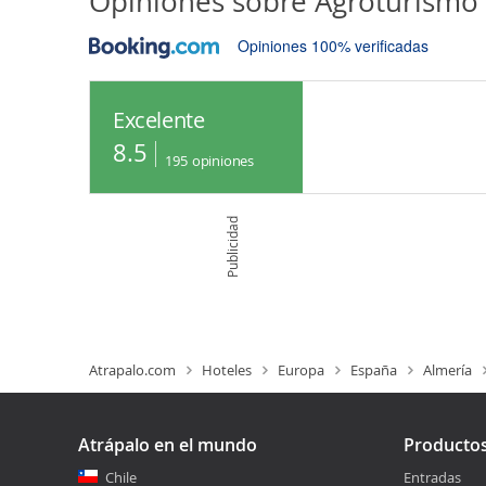
Opiniones sobre
Agroturismo 
Opiniones 100% verificadas
Excelente
8.5
195
opiniones
Publicidad
Atrapalo.com
Hoteles
Europa
España
Almería
Atrápalo en el mundo
Producto
Chile
Entradas