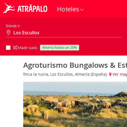
Hoteles
Dónde ir
ahorra hasta un 20%
Añadir vuelo
Agroturismo Bungalows & Est
finca la nuria, Los Escullos, Almería (España)
Ver ma