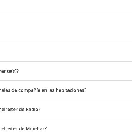
aße 58 - 60
rante(s)?
e(s)
males de compañía en las habitaciones?
es de compañía en las habitaciones
elreiter de Radio?
ponen de Radio
elreiter de Mini-bar?