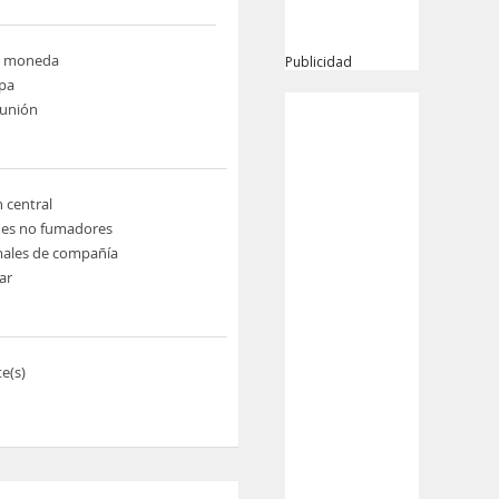
e moneda
Publicidad
pa
eunión
n central
nes no fumadores
males de compañía
ar
e(s)