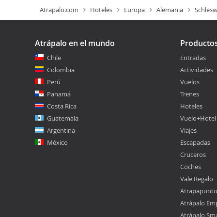
Atrapalo.com
Hoteles
Europa
Alemania
Schlesw
Atrápalo en el mundo
Producto
Chile
Entradas
Colombia
Actividades
Perú
Vuelos
Panamá
Trenes
Costa Rica
Hoteles
Guatemala
Vuelo+Hotel
Argentina
Viajes
México
Escapadas
Cruceros
Coches
Vale Regalo
Atrapapunt
Atrápalo Em
Atrápalo Sm