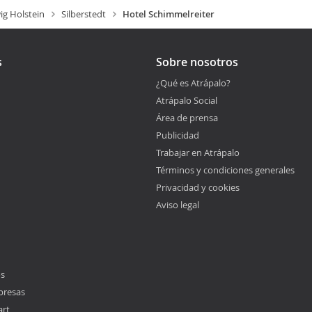
ig Holstein
Silberstedt
Hotel Schimmelreiter
s
Sobre nosotros
¿Qué es Atrápalo?
Atrápalo Social
Área de prensa
Publicidad
Trabajar en Atrápalo
Términos y condiciones generales
Privacidad y cookies
Aviso legal
os
presas
art