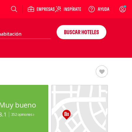
Login
BUSCAR HOTELES
Muy bueno
8.1
352 opiniones