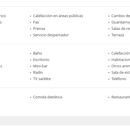
rico
Calefacción en áreas públicas
Cambio d
s
Fax
Guardarro
Prensa
Salas de r
Servicio despertador
Terraza
Baño
Calefacció
Escritorio
Habitacio
os
Mini-bar
Otros ani
Radio
Sala de est
TV satélite
Teléfono
Comida dietética
Restaurant