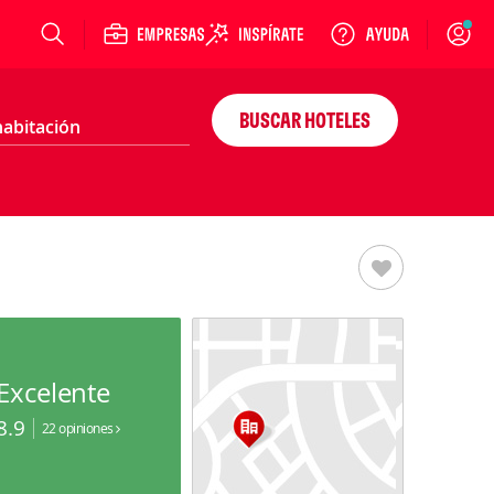
Login
BUSCAR HOTELES
Excelente
8.9
22 opiniones