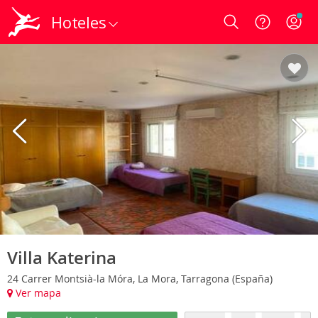
Hoteles
Login
Villa Katerina
24 Carrer Montsià-la Móra, La Mora, Tarragona (España)
Ver mapa