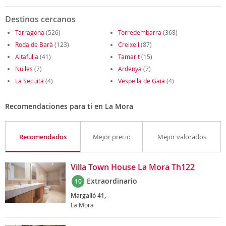
Destinos cercanos
Tarragona
(526)
Torredembarra
(368)
Roda de Barà
(123)
Creixell
(87)
Altafulla
(41)
Tamarit
(15)
Nulles
(7)
Ardenya
(7)
La Secuita
(4)
Vespella de Gaia
(4)
Recomendaciones para ti en La Mora
Recomendados
Mejor precio
Mejor valorados
Villa Town House La Mora Th122
Extraordinario
10
Margalló 41,
La Mora