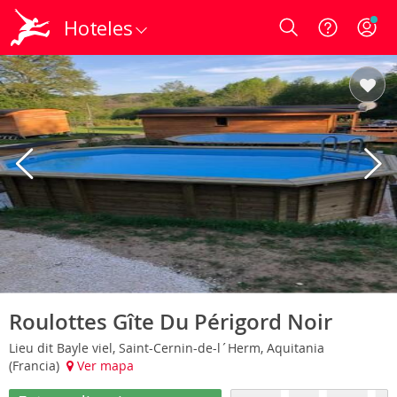
Hoteles
Login
Roulottes Gîte Du Périgord Noir
Lieu dit Bayle viel, Saint-Cernin-de-l´Herm, Aquitania
(Francia)
Ver mapa