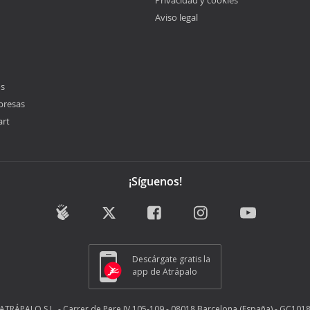
Privacidad y cookies
Aviso legal
os
presas
art
¡Síguenos!
Descárgate gratis la
app de Atrápalo
ATRÁPALO S.L. - Carrer de Pere IV 105-109 - 08018 Barcelona (España) - GC101