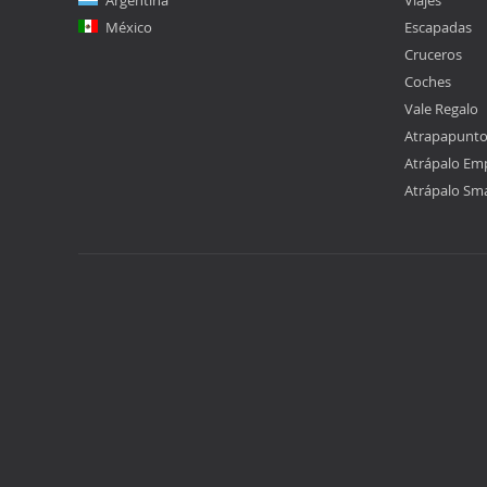
Argentina
Viajes
México
Escapadas
Cruceros
Coches
Vale Regalo
Atrapapunt
Atrápalo Em
Atrápalo Sm