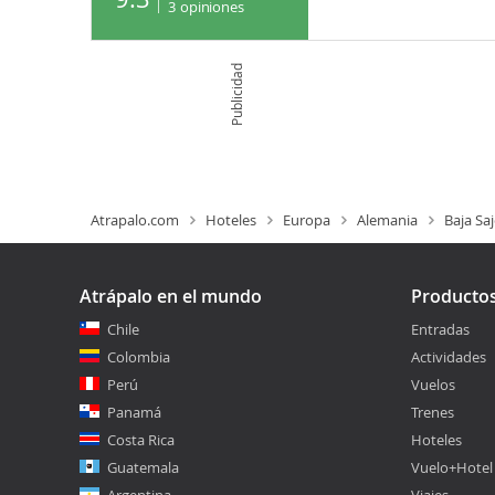
3
opiniones
Publicidad
Atrapalo.com
Hoteles
Europa
Alemania
Baja Sa
Atrápalo en el mundo
Producto
Chile
Entradas
Colombia
Actividades
Perú
Vuelos
Panamá
Trenes
Costa Rica
Hoteles
Guatemala
Vuelo+Hotel