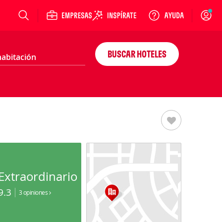
Login
BUSCAR HOTELES
Extraordinario
9.3
3 opiniones