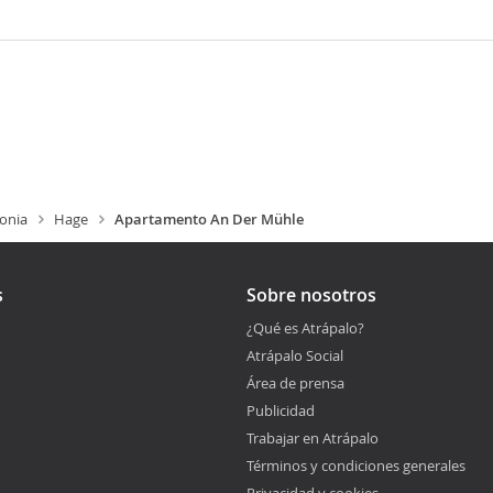
jonia
Hage
Apartamento An Der Mühle
s
Sobre nosotros
¿Qué es Atrápalo?
Atrápalo Social
Área de prensa
Publicidad
Trabajar en Atrápalo
Términos y condiciones generales